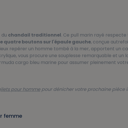
t du
chandail traditionnel
. Ce pull marin rayé respecte 
e quatre boutons sur l'épaule gauche
, conçue autrefoi
mieux repérer un homme tombé à la mer, apportent un ca
acrylique, vous procure une souplesse remarquable et un l
ermuda cargo bleu marine pour assumer pleinement votre
 gilets pour homme
pour dénicher votre prochaine pièce 
our femme