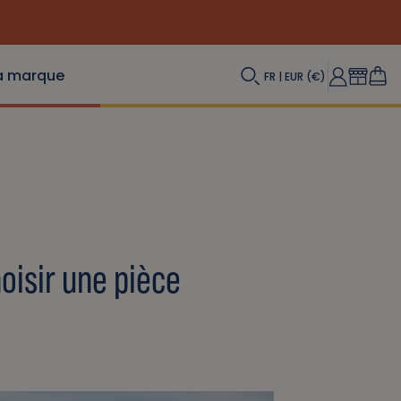
a marque
FR | EUR (€)
hoisir une pièce