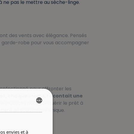
t à ne pas le mettre au sèche-linge.
ront des vents avec élégance. Pensés
otre garde-robe pour vous accompagner
confectionné pour affronter les
ot, chaque maille, racontait une
ire masculin pour conquérir le prêt à
FRENCH
flète un savoir-faire unique.
ENGLISH
os envies et à