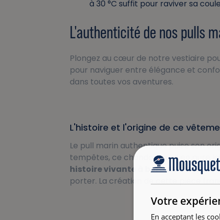
à 30 °C suffit pour raviver sa coul
L'authenticité de nos pulls
Plongez au cœur de notre vestiaire po
pour naviguer entre élégance et confo
dans toutes vos aventures.
L'histoire et l'origine de ce vêtem
Le pull marin authentique puise son or
tempêtes, ce chandail lourd en pure la
histoire vivante à bord du bateau
. 
porter. La création de cette pièce franç
Votre expérie
En acceptant les coo