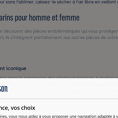
eur sans l’abîmer. Laissez-le sécher à l’air libre en veillan
 marins pour homme et femme
ur découvrir des pièces emblématiques qui vous protége
rt, ils s'intègrent parfaitement aux autres pièces de v
ent iconique
igine dans le patrimoine des pêcheurs bretons. Autrefois 
ine était une seconde peau pour le matelot.
Chaque tric
Aujourd'hui, ce vêtement iconique a quitté le simple vestia
aise classique, souvent associée à la marine nationale, re
nce, vos choix
kies, vous nous aidez à vous proposer une navigation adaptée à v