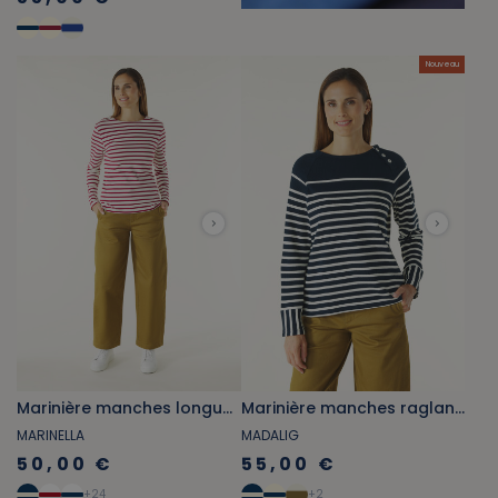
Nouveau
Marinière manches longues rouge brique
Marinière manches raglantes bleu marine et écru
MARINELLA
MADALIG
50,00 €
55,00 €
+
24
+
2