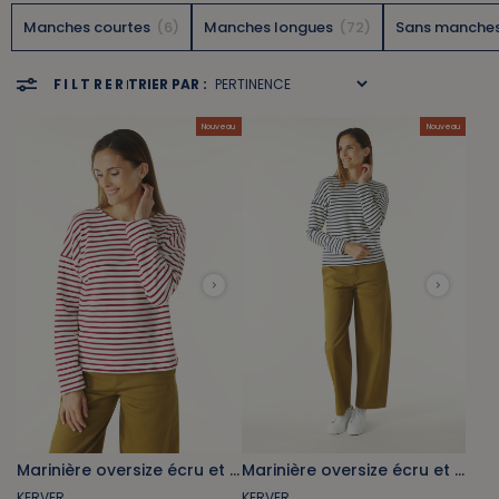
Manches courtes
6
Manches longues
72
Sans manche
FILTRER
TRIER PAR :
Nouveau
Nouveau
Marinière oversize écru et rouge brique
Marinière oversize écru et bleu marine
KERVER
KERVER