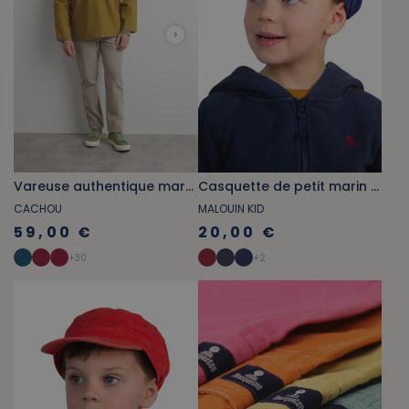
Vareuse authentique marron bronze
Casquette de petit marin bleu regate
CACHOU
MALOUIN KID
59,00 €
20,00 €
+
30
+
2