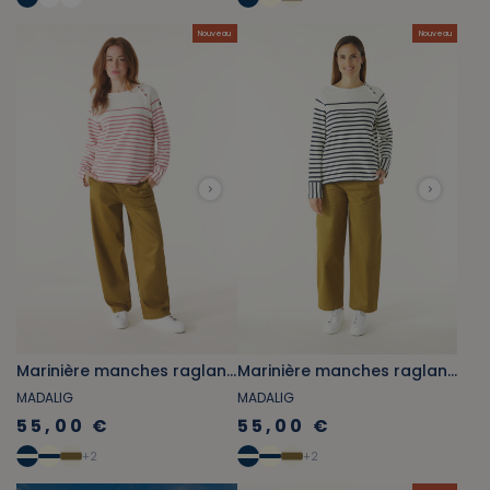
Nouveau
Nouveau
Marinière manches raglantes écru et rose pivoine
Marinière manches raglantes écru et bleu marine
MADALIG
MADALIG
55,00 €
55,00 €
+
2
+
2