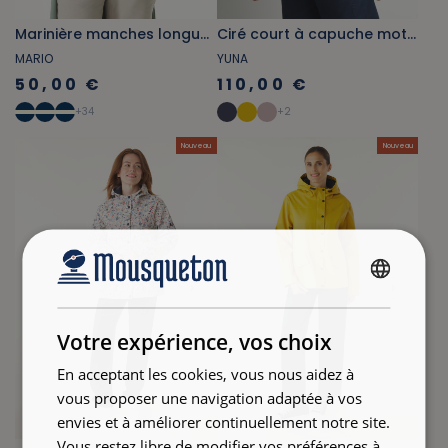
Marinière manches longues vert émeraude et bleu cobalt
Ciré court à capuche motifs banc de poissons doublé coton
MARIO
YUNA
50,00 €
110,00 €
+
34
+
2
Nouveau
Nouveau
FRENCH
ENGLISH
Votre expérience, vos choix
En acceptant les cookies, vous nous aidez à
vous proposer une navigation adaptée à vos
envies et à améliorer continuellement notre site.
Vous restez libre de modifier vos préférences à