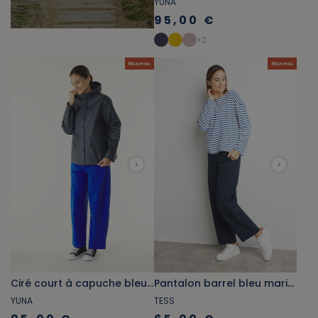
YUNA
95,00 €
+
2
Nouveau
Nouveau
Ciré court à capuche bleu marine doublé coton
Pantalon barrel bleu marine
YUNA
TESS