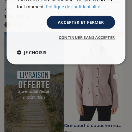
Ciré court à capuche motifs farandole marine doublé coton
Ciré court à capuche jaune doublé coton
tout moment.
Politique de confidentialité
YUNA
YUNA
110,00 €
95,00 €
ACCEPTER ET FERMER
+
2
+
2
Nouveau
CONTINUER SANS ACCEPTER
JE CHOISIS
Ciré court à capuche mauve pâle doublé coton