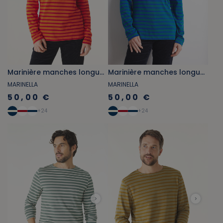
Marinière manches longues orange vif et rouge carmin
Marinière manches longues vert émeraude et bleu cobalt
MARINELLA
MARINELLA
50,00 €
50,00 €
+
24
+
24