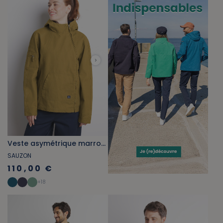
Veste asymétrique marron bronze
SAUZON
110,00 €
+
18