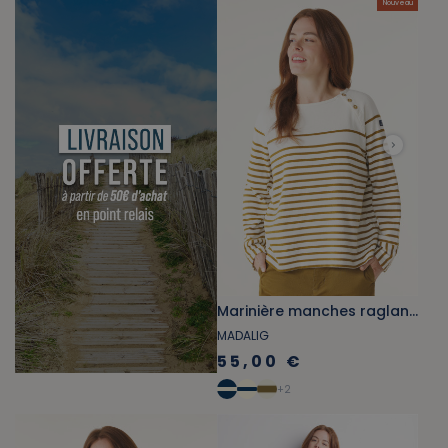
Nouveau
Marinière manches raglantes écru et marron bronze
MADALIG
55,00 €
+
2