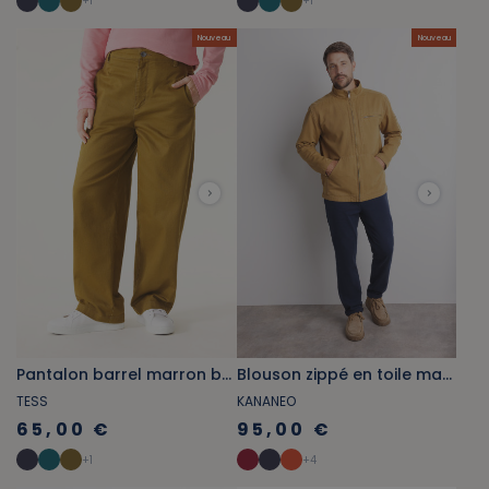
+
1
+
1
Nouveau
Nouveau
Pantalon barrel marron bronze
Blouson zippé en toile marron bronze
TESS
KANANEO
65,00 €
95,00 €
+
1
+
4