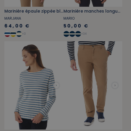
Marinière épaule zippée bleu marine bâbord-tribord
Marinière manches longues bleu provençal
MARJANA
MARIO
64,00 €
50,00 €
+
3
+
34