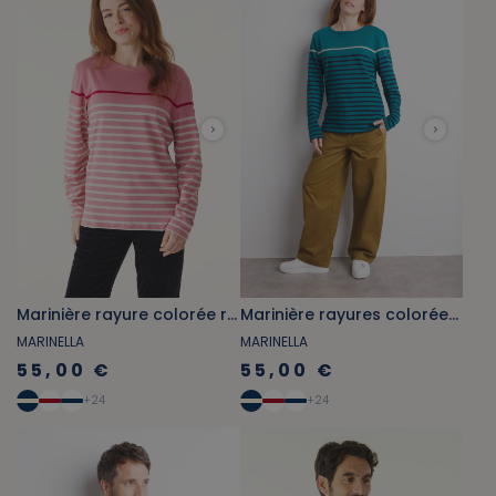
Marinière rayure colorée rose pivoine et rouge carmin
Marinière rayures colorées vert émeraude et bleu marine
MARINELLA
MARINELLA
55,00 €
55,00 €
+
24
+
24