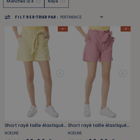
Manches 3/4
1
Rayé
1
FILTRER
TRIER PAR :
- 36 %
- 36 %
Short rayé taille élastiquée jaune et blanc
Short rayé taille élastiquée rouge et blanc
NOELINE
NOELINE