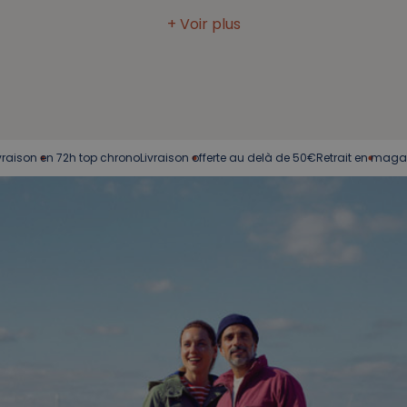
n en 72h top chrono
Livraison offerte au delà de 50€
Retrait en magasin
Serv