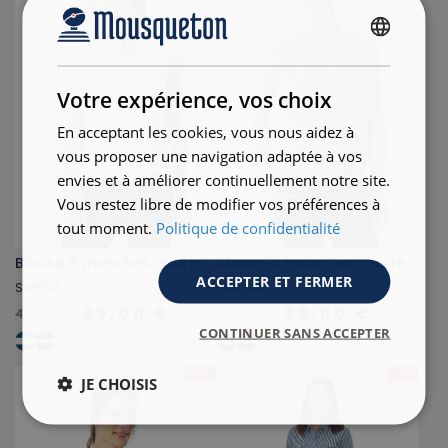
FRENCH
ENGLISH
Votre expérience, vos choix
En acceptant les cookies, vous nous aidez à
vous proposer une navigation adaptée à vos
envies et à améliorer continuellement notre site.
Vous restez libre de modifier vos préférences à
tout moment.
Politique de confidentialité
Blouse à manches courtes jaune miel
Blouse à manches courtes rouge
ACCEPTER ET FERMER
SIMONA
SIMONA
29,00 €
29,00 €
45,00 €
45,00 €
CONTINUER SANS ACCEPTER
- 36 %
- 31 %
JE CHOISIS