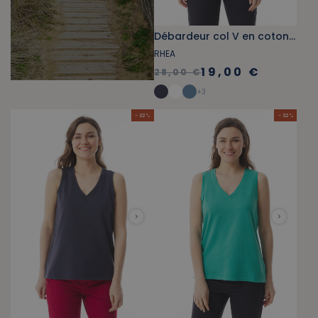
Débardeur col V en coton bio bleu provençal
RHEA
19,00 €
28,00 €
+
3
- 32 %
- 32 %