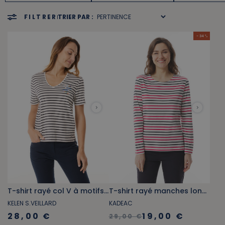
FILTRER
TRIER PAR :
- 34 %
T-shirt rayé col V à motifs sardines
T-shirt rayé manches longues rouge et bleu marine
KELEN S.VEILLARD
KADEAC
28,00 €
19,00 €
29,00 €