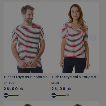
T-shirt rayé multicolore rouge chili et bleu marine
T-shirt rayé col V rouge et bleu marine
BATELIG
KELEN
25,00 €
25,00 €
+
5
+
8