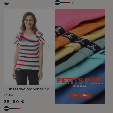
+
6
T-shirt rayé manches courtes rouge et bleu marine
KAELIA
25,00 €
+
8