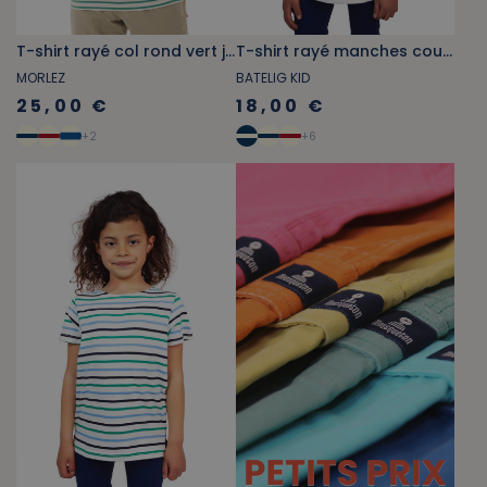
T-shirt rayé col rond vert jade
T-shirt rayé manches courtes enfant rose, rouge et jaune
MORLEZ
BATELIG KID
25,00 €
18,00 €
+
2
+
6