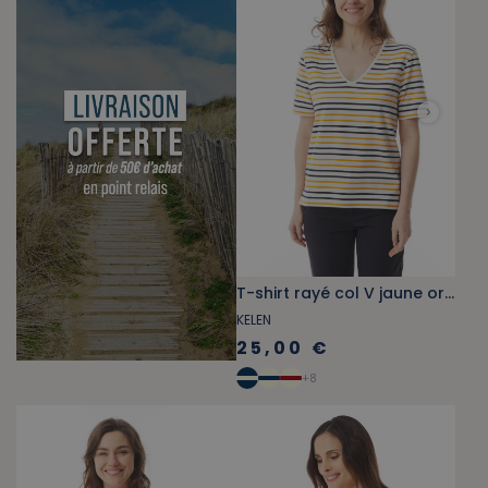
T-shirt rayé col V jaune orangé
KELEN
25,00 €
+
8