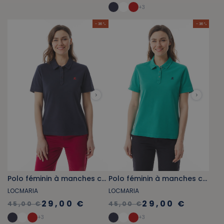
+
3
- 36 %
- 36 %
Polo féminin à manches courtes bleu marine
Polo féminin à manches courtes vert jade
LOCMARIA
LOCMARIA
29,00 €
29,00 €
45,00 €
45,00 €
+
3
+
3