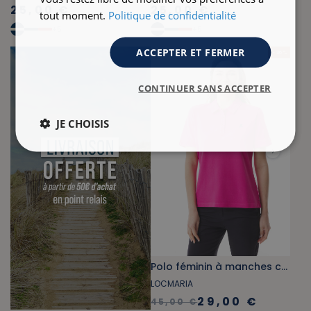
25,00 €
25,00 €
tout moment.
Politique de confidentialité
+
5
+
5
ACCEPTER ET FERMER
- 36 %
CONTINUER SANS ACCEPTER
JE CHOISIS
Polo féminin à manches courtes rose fuschia
LOCMARIA
29,00 €
45,00 €