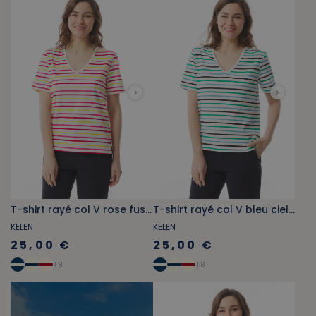
T-shirt rayé col V rose fushcia et jaune
T-shirt rayé col V bleu ciel et vert jade
KELEN
KELEN
25,00 €
25,00 €
+
8
+
8