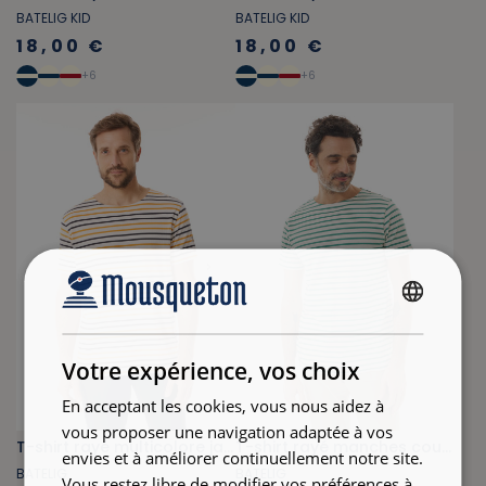
BATELIG KID
BATELIG KID
18,00 €
18,00 €
+
6
+
6
FRENCH
ENGLISH
Votre expérience, vos choix
En acceptant les cookies, vous nous aidez à
vous proposer une navigation adaptée à vos
T-shirt rayé multicolore jaune orangé et bleu marine
T-shirt rayé manches courtes vert jade
envies et à améliorer continuellement notre site.
BATELIG
BATELIG
Vous restez libre de modifier vos préférences à