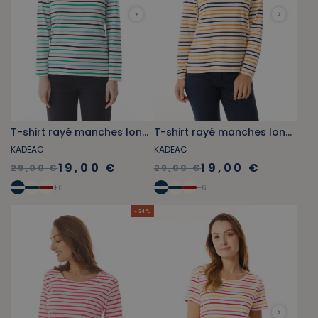
T-shirt rayé manches longues bleu ciel et vert jade
T-shirt rayé manches longues bleu marine et jaune orangé
KADEAC
KADEAC
19,00 €
19,00 €
29,00 €
29,00 €
+
6
+
6
- 34 %