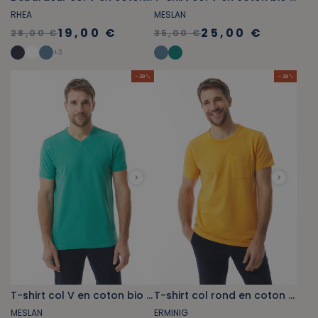
RHEA
MESLAN
19,00 €
25,00 €
28,00 €
35,00 €
+
3
- 29 %
- 29 %
T-shirt col V en coton bio vert jade
T-shirt col rond en coton bio jaune orangé
MESLAN
ERMINIG