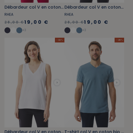
Débardeur col V en coton bio bleu marine
Débardeur col V en coton bio vert jade
RHEA
RHEA
19,00 €
19,00 €
28,00 €
28,00 €
+
3
+
3
- 32 %
- 29 %
Débardeur col V en coton bio blanc
T-shirt col V en coton bio bleu provencal