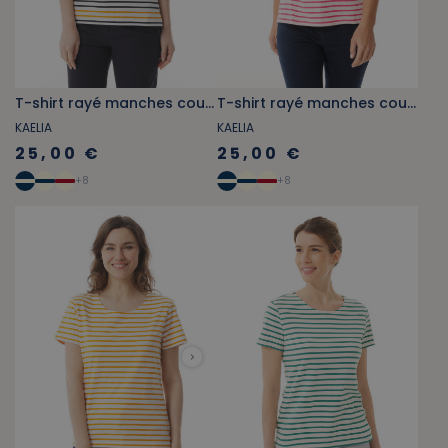
T-shirt rayé manches courtes jaune orangé et bleu marine
T-shirt rayé manches courtes rose fuschia
KAELIA
KAELIA
25,00 €
25,00 €
+
8
+
8