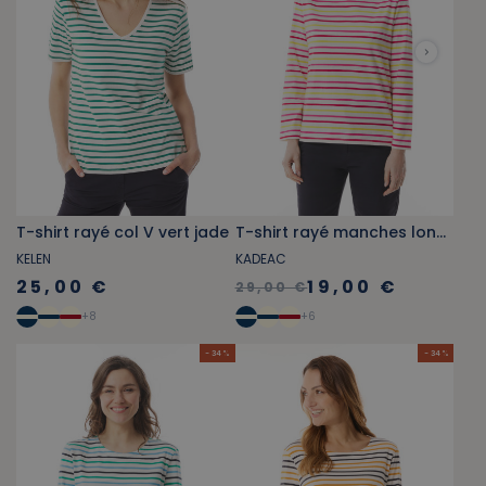
T-shirt rayé col V vert jade
T-shirt rayé manches longues rose fuschia et jaune
KELEN
KADEAC
25,00 €
19,00 €
29,00 €
+
8
+
6
- 34 %
- 34 %