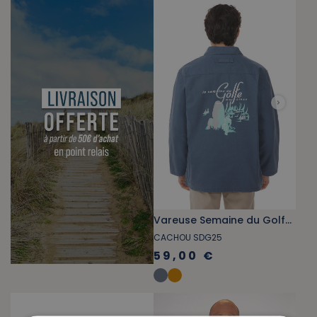
Vareuse Semaine du Golfe gris bleuté
CACHOU SDG25
59,00 €