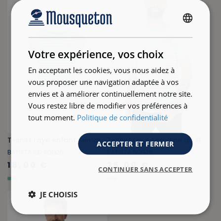
FRENCH
ENGLISH
Votre expérience, vos choix
En acceptant les cookies, vous nous aidez à
vous proposer une navigation adaptée à vos
envies et à améliorer continuellement notre site.
Vous restez libre de modifier vos préférences à
tout moment.
Politique de confidentialité
T-shirt rayé enfant Semaine du Golfe vert turquoise
T-shirt rayé Semaine du Golfe vert turquoise
ACCEPTER ET FERMER
BATISTA KID SDG25
BATISTA SDG25
18,00 €
25,00 €
CONTINUER SANS ACCEPTER
JE CHOISIS