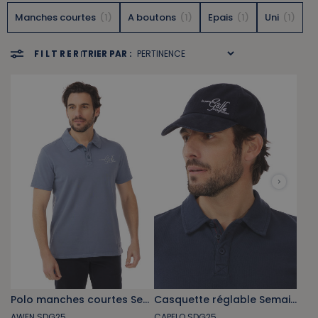
Manches courtes
1
A boutons
1
Epais
1
Uni
1
FILTRER
TRIER PAR :
Polo manches courtes Semaine du Golfe gris bleuté
Casquette réglable Semaine du Golfe bleu marine
AWEN SDG25
CAPELO SDG25