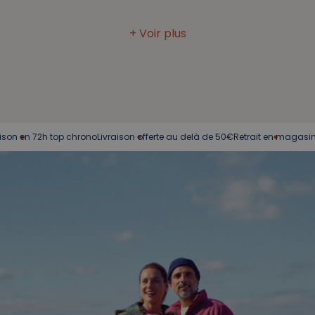
n 72h top chrono
Livraison offerte au delà de 50€
Retrait en magasin
Service